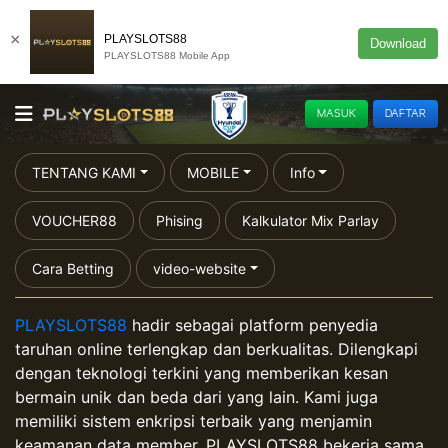
×
PLAYSLOTS88
Download
PLAYSLOTS88 Mobile App
MASUK
DAFTAR
TENTANG KAMI
MOBILE
Info
VOUCHER88
Phising
Kalkulator Mix Parlay
Cara Betting
video-website
PLAYSLOTS88
hadir sebagai platform penyedia
taruhan online terlengkap dan berkualitas. Dilengkapi
dengan teknologi terkini yang memberikan kesan
bermain unik dan beda dari yang lain. Kami juga
memiliki sistem enkripsi terbaik yang menjamin
keamanan data member. PLAYSLOTS88 bekerja sama