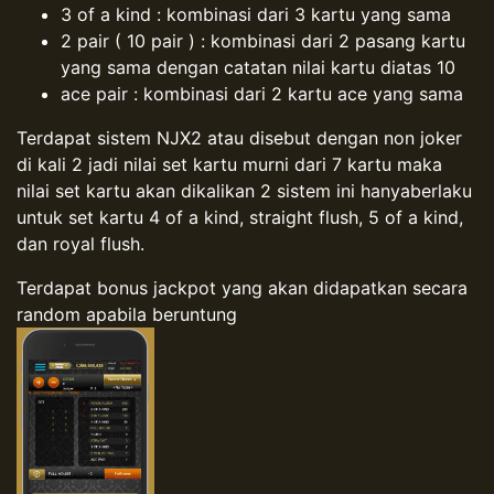
3 of a kind : kombinasi dari 3 kartu yang sama
2 pair ( 10 pair ) : kombinasi dari 2 pasang kartu
yang sama dengan catatan nilai kartu diatas 10
ace pair : kombinasi dari 2 kartu ace yang sama
Terdapat sistem NJX2 atau disebut dengan non joker
di kali 2 jadi nilai set kartu murni dari 7 kartu maka
nilai set kartu akan dikalikan 2 sistem ini hanyaberlaku
untuk set kartu 4 of a kind, straight flush, 5 of a kind,
dan royal flush.
Terdapat bonus jackpot yang akan didapatkan secara
random apabila beruntung