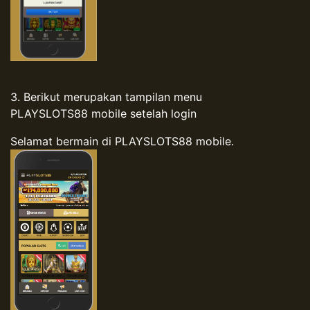
3. Berikut merupakan tampilan menu
PLAYSLOTS88 mobile setelah login
Selamat bermain di PLAYSLOTS88 mobile.