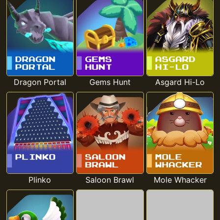
Dragon Portal
Gems Hunt
Asgard Hi-Lo
Plinko
Saloon Brawl
Mole Whacker