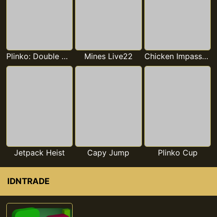
Plinko: Double Wheel Live22
Mines Live22
Chicken Impassable
Jetpack Heist
Capy Jump
Plinko Cup
IDNTRADE