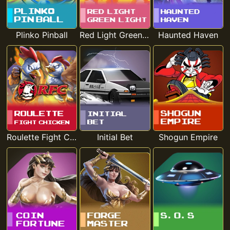
Plinko Pinball
Red Light Green Light
Haunted Haven
Roulette Fight Chicken
Initial Bet
Shogun Empire