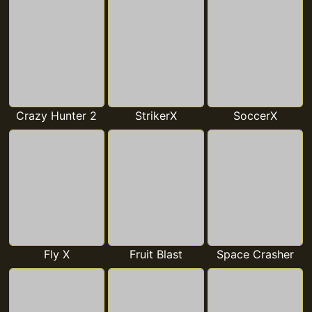
Crazy Hunter 2
StrikerX
SoccerX
Fly X
Fruit Blast
Space Crasher