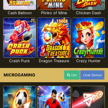
Cash Balloon
Plinko of Mine
Chicken Dash
Crash Puck
Dragon Treasure
Crazy Hunter
MICROGAMING
Cari
Lihat Semua